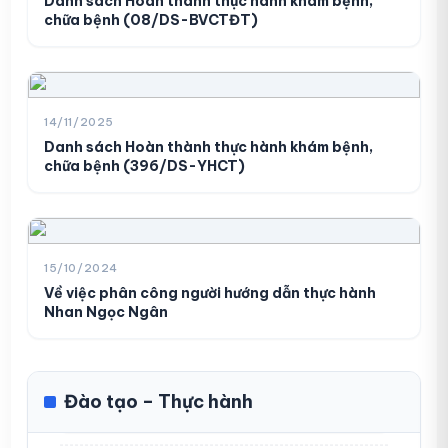
Danh sách Hoàn thành thực hành khám bệnh,
chữa bệnh (08/DS-BVCTĐT)
Danh sách người thực hành khám,
01
chữa bệnh (210/DS-BVCTĐT)
14/11/2025
10/03/2026
Danh sách Hoàn thành thực hành khám bệnh,
chữa bệnh (396/DS-YHCT)
Danh sách người thực hành khám
02
bệnh, chữa bệnh (138/DS-BVCTĐT)
06/02/2026
15/10/2024
Về việc phân công người hướng dẫn thực hành
Nhan Ngọc Ngân
Danh sách người thực hành khám
03
bệnh, chữa bệnh (129/DS-BVCTĐT)
06/02/2026
Đào tạo – Thực hành
Yêu cầu báo giá vật tư xét nghiệm
Danh sách người thực hành khám