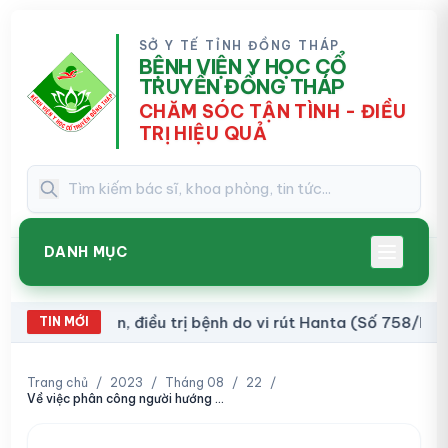
SỞ Y TẾ TỈNH ĐỒNG THÁP
BỆNH VIỆN Y HỌC CỔ
TRUYỀN ĐỒNG THÁP
CHĂM SÓC TẬN TÌNH - ĐIỀU
TRỊ HIỆU QUẢ
DANH MỤC
đoán, điều trị bệnh do vi rút Hanta (Số 758/BVCTĐT)
TIN MỚI
Trang chủ
/
2023
/
Tháng 08
/
22
/
Về việc phân công người hướng dẫn thực hành Võ Thị Cẩm Giang