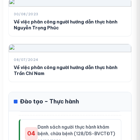
Danh sách người thực hành khám,
01
chữa bệnh (210/DS-BVCTĐT)
30/08/2023
10/03/2026
Về việc phân công người hướng dẫn thực hành
Nguyễn Trọng Phúc
Danh sách người thực hành khám
02
bệnh, chữa bệnh (138/DS-BVCTĐT)
06/02/2026
08/07/2024
Về việc phân công người hướng dẫn thực hành
Trần Chí Nam
Danh sách người thực hành khám
03
bệnh, chữa bệnh (129/DS-BVCTĐT)
06/02/2026
Đào tạo – Thực hành
Yêu cầu báo giá vật tư xét nghiệm
Danh sách người thực hành khám
01
(Số 701/YCBG-BVCTĐT)
04
bệnh, chữa bệnh (128/DS-BVCTĐT)
23/07/2026
06/02/2026