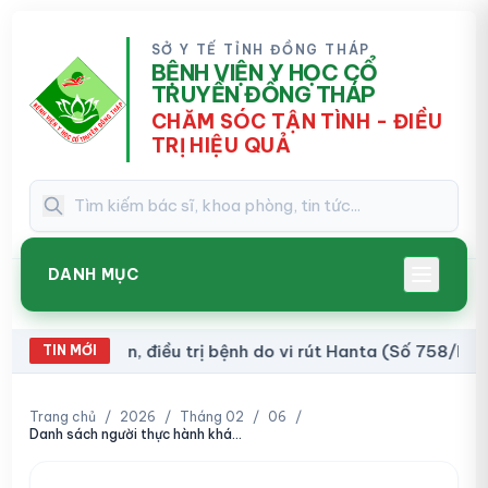
SỞ Y TẾ TỈNH ĐỒNG THÁP
BỆNH VIỆN Y HỌC CỔ
TRUYỀN ĐỒNG THÁP
CHĂM SÓC TẬN TÌNH - ĐIỀU
TRỊ HIỆU QUẢ
DANH MỤC
đoán, điều trị bệnh do vi rút Hanta (Số 758/BVCTĐT)
TIN MỚI
Trang chủ
/
2026
/
Tháng 02
/
06
/
Danh sách người thực hành khám bệnh, chữa bệnh (138/DS-BVCTĐT)