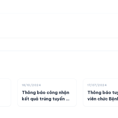
18/10/2024
17/07/2024
Thông báo công nhận
Thông báo tu
kết quả trúng tuyển kỳ
viên chức Bện
tuyển dụng viên chức
học Cổ truyề
năm 2024
Tháp năm 20