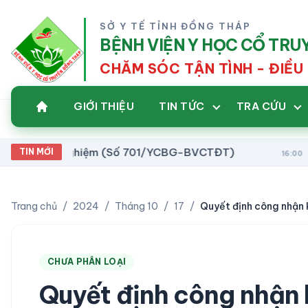
SỞ Y TẾ TỈNH ĐỒNG THÁP
BỆNH VIỆN Y HỌC CỔ TR
CHĂM SÓC TẬN TÌNH - ĐIỀU 
GIỚI THIỆU
TIN TỨC
TRA CỨU
tư xét nghiệm (Số 701/YCBG-BVCTĐT)
Danh s
TIN MỚI
16:00
Trang chủ
/
2024
/
Tháng 10
/
17
/
CHƯA PHÂN LOẠI
Quyết định công nhận 