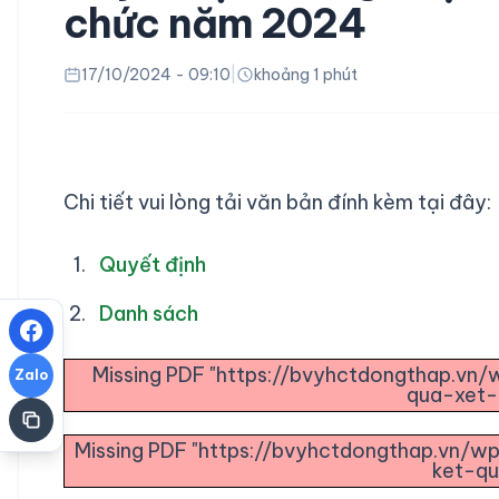
chức năm 2024
17/10/2024 - 09:10
|
khoảng 1 phút
Chi tiết vui lòng tải văn bản đính kèm tại đây:
Quyết định
Danh sách
Missing PDF "https://bvyhctdongthap.v
Zalo
qua-xet-
Missing PDF "https://bvyhctdongthap.vn
ket-qu