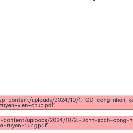
n/wp-content/uploads/2024/10/1.-QD-cong-nhan-k
tuyen-vien-chuc.pdf".
/wp-content/uploads/2024/10/2.-Danh-sach-cong-
a-tuyen-dung.pdf".