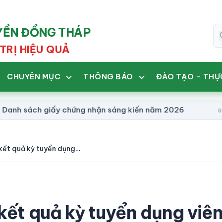
UYỀN ĐỒNG THÁP
TRỊ HIỆU QUẢ
CHUYÊN MỤC
THÔNG BÁO
ĐÀO TẠO – THỰ
ách giấy chứng nhận sáng kiến năm 2026
Da
09:09
Quyết định công nhận kết quả kỳ tuyển dụng viên chức năm 2024
kết quả kỳ tuyển dụng viê