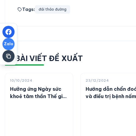
Tags:
đái tháo đường
Zalo
BÀI VIẾT ĐỀ XUẤT
10/10/2024
23/12/2024
Hưởng ứng Ngày sức
Hướng dẫn chẩn đo
khoẻ tâm thần Thế giới
và điều trị bệnh nấm
năm 2024
Aspergillus phổi mạ
(10/10/2024)
tính