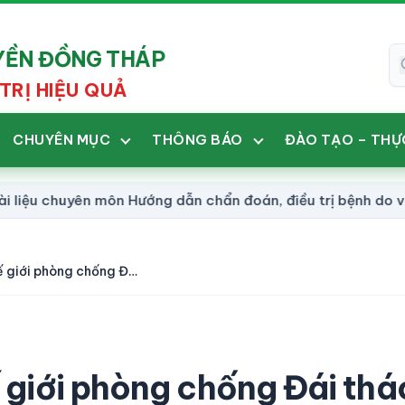
UYỀN ĐỒNG THÁP
TRỊ HIỆU QUẢ
CHUYÊN MỤC
THÔNG BÁO
ĐÀO TẠO – THỰ
ên môn Hướng dẫn chẩn đoán, điều trị bệnh do vi rút Hant
(Interactive) Ngày Thế giới phòng chống Đái tháo đường 14/11: Việt Nam có khoảng 7 triệu người mắc đái tháo đường
 giới phòng chống Đái thá