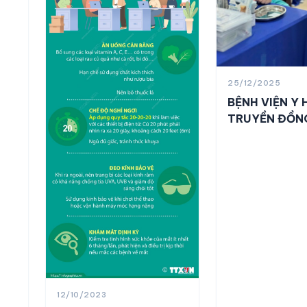
25/12/2025
BỆNH VIỆN Y
TRUYỀN ĐỒN
QUAN TÂM C
AN SINH XÃ H
ĐỘNG XÂY DỰ
CHẮN MIỄN D
VỮNG CHẮC 
BỘ, VIÊN CHỨ
NGƯỜI LAO 
12/10/2023