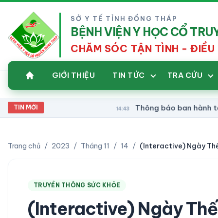
SỞ Y TẾ TỈNH ĐỒNG THÁP
BỆNH VIỆN Y HỌC CỔ TR
CHĂM SÓC TẬN TÌNH - ĐIỀU 
GIỚI THIỆU
TIN TỨC
TRA CỨU
Thông báo ban hành tài liệu chuy
TIN MỚI
14:43
Trang chủ
/
2023
/
Tháng 11
/
14
/
TRUYỀN THÔNG SỨC KHỎE
(Interactive) Ngày Thế