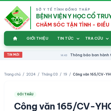
SỞ Y TẾ TỈNH ĐỒNG THÁP
BỆNH VIỆN Y HỌC CỔ TR
CHĂM SÓC TẬN TÌNH - ĐIỀU 
GIỚI THIỆU
TIN TỨC
TRA CỨU
Thông báo ban hành tài liệu chu
TIN MỚI
14:43
Trang chủ
/
2024
/
Tháng 03
/
19
/
GÓI THẦU
Công văn 165/CV-YHCT