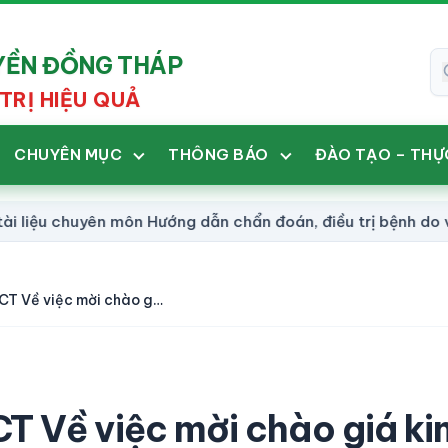
UYỀN ĐỒNG THÁP
TRỊ HIỆU QUẢ
CHUYÊN MỤC
THÔNG BÁO
ĐÀO TẠO – THỰ
yên môn Hướng dẫn chẩn đoán, điều trị bệnh do vi rút Han
Công văn 165/CV-YHCT Về việc mời chào giá kim laser nội mạch
 Về việc mời chào giá ki