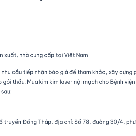
ản xuất, nhà cung cấp tại Việt Nam
u cầu tiếp nhận báo giá để tham khảo, xây dựng g
o gói thầu: Mua kim kim laser nội mạch cho Bệnh viện
 sau:
ổ truyền Đồng Tháp, địa chỉ: Số 78, đường 30/4, phư